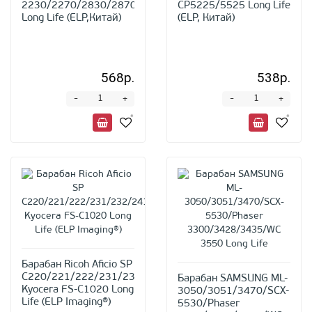
2230/2270/2830/2870/3025/3035/3045/3225/3235/324
CP5225/5525 Long Life
Long Life (ELP,Китай)
(ELP, Китай)
568р.
538р.
-
-
+
+
Барабан Ricoh Aficio SP
C220/221/222/231/232/241/242/250/252/310/312/320,
Барабан SAMSUNG ML-
Kyocera FS-C1020 Long
3050/3051/3470/SCX-
Life (ELP Imaging®)
5530/Phaser