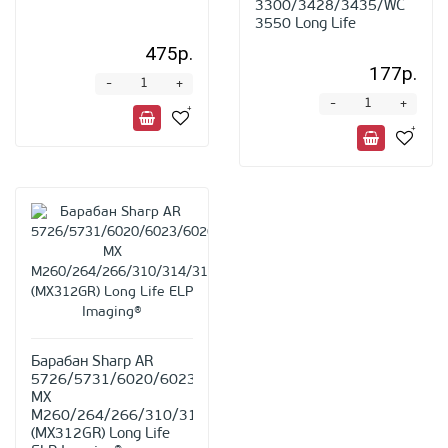
3300/3428/3435/WC
3550 Long Life
475р.
177р.
-
+
-
+
Барабан Sharp AR
5726/5731/6020/6023/6026/6031,
MX
M260/264/266/310/314/316/354/356
(MX312GR) Long Life