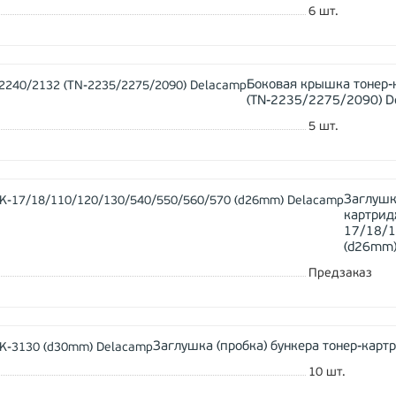
6
шт.
Боковая крышка тонер-
(TN-2235/2275/2090) D
5
шт.
Заглушка
картрид
17/18/
(d26mm)
Предзаказ
Заглушка (пробка) бункера тонер-кар
10
шт.