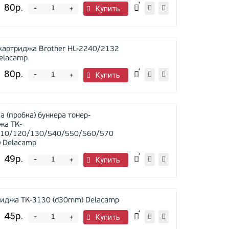
80р.
-
Купить
+
картриджа Brother HL-2240/2132
elacamp
80р.
-
Купить
+
 (пробка) бункера тонер-
жа TK-
110/120/130/540/550/560/570
 Delacamp
49р.
-
Купить
+
триджа TK-3130 (d30mm) Delacamp
45р.
-
Купить
+