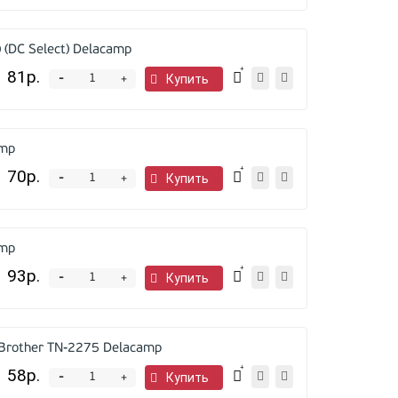
 (DC Select) Delacamp
81р.
-
Купить
+
amp
70р.
-
Купить
+
amp
93р.
-
Купить
+
Brother TN-2275 Delacamp
58р.
-
Купить
+