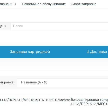
акансии
Покопийное обслуживание
Смарт-заправка
де
Заправка картриджей
Доставка
тировка:
Боковая крышка тонер
1112/DCP1512/MFC18