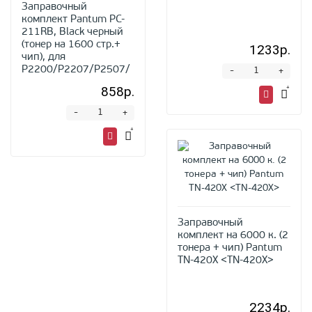
Заправочный
комплект Pantum PC-
211RB, Black черный
(тонер на 1600 стр.+
1233р.
чип), для
P2200/P2207/P2507/
-
+
858р.
-
+
Заправочный
комплект на 6000 к. (2
тонера + чип) Pantum
TN-420X <TN-420X>
2234р.