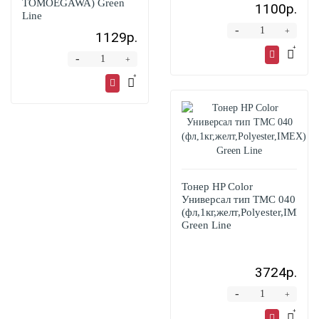
TOMOEGAWA) Green
1100р.
Line
-
+
1129р.
-
+
Тонер HP Color
Универсал тип TMC 040
(фл,1кг,желт,Polyester,IMEX)
Green Line
3724р.
-
+