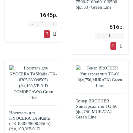
7500/7100/6010/6500
(фл,53) Green Line
1645р.
-
+
616р.
-
+
Тонер BROTHER
Универсал тип TG-66
(фл,750,MURATA)
Носитель для
Green Line
KYOCERA TASKalfa
(TK-8305/8600/8505)
(фл,100,VF-01D