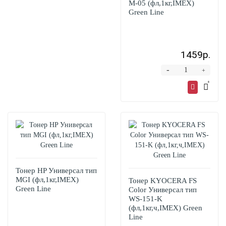
M-05 (фл,1кг,IMEX)
Green Line
1459р.
-
+
Тонер HP Универсал тип
MGI (фл,1кг,IMEX)
Тонер KYOCERA FS
Green Line
Color Универсал тип
WS-151-K
(фл,1кг,ч,IMEX) Green
Line