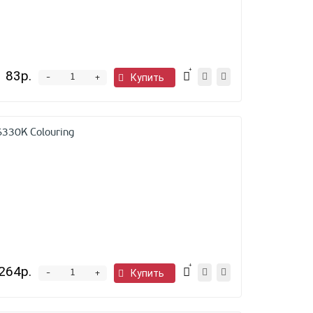
83р.
-
Купить
+
330K Colouring
264р.
-
Купить
+