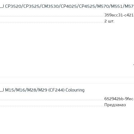
 LJ CP3520/CP3525/CM3530/CP4025/CP4525/M570/M551/M575 
359acc31-c421
2
шт.
LJ M15/M16/M28/M29 (CF244) Colouring
652942bb-9fec
Предзаказ