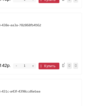
+
-438e-aa3a-782868fb4562
142р.
-
Купить
+
-431c-a43f-4398ccd6ebaa