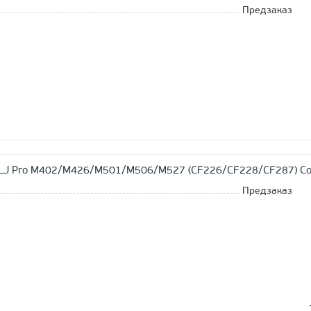
Предзаказ
 LJ Pro M402/M426/M501/M506/M527 (CF226/CF228/CF287) Col
Предзаказ