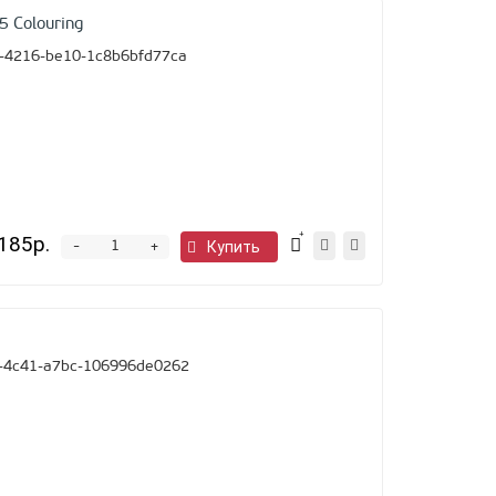
Colouring
-4216-be10-1c8b6bfd77ca
185р.
-
Купить
+
-4c41-a7bc-106996de0262