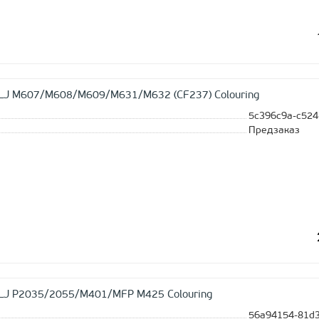
 LJ M607/M608/M609/M631/M632 (CF237) Colouring
5c396c9a-c524
Предзаказ
 LJ P2035/2055/M401/MFP M425 Colouring
56a94154-81d3