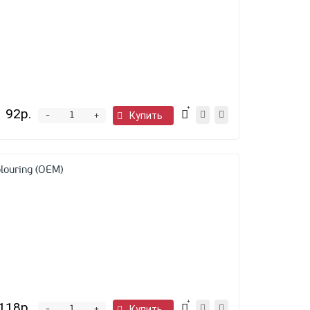
92р.
-
Купить
+
ouring (OEM)
118р.
-
Купить