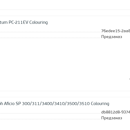
tum PC-211EV Colouring
76edee15-2aa8
Предзаказ
oh Aficio SP 300/311/3400/3410/3500/3510 Colouring
db8812d8-9374
Предзаказ