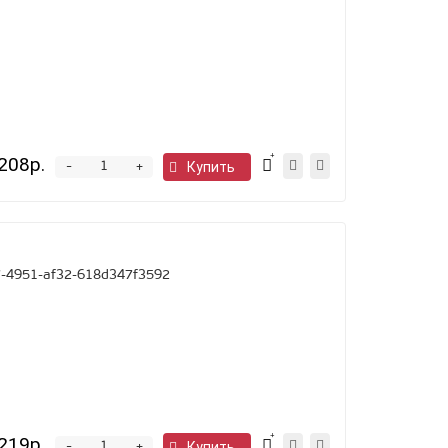
208р.
-
Купить
+
-4951-af32-618d347f3592
219р.
-
Купить