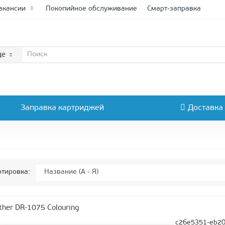
акансии
Покопийное обслуживание
Смарт-заправка
де
Заправка картриджей
Доставка
тировка:
ther DR-1075 Colouring
c26e5351-eb20