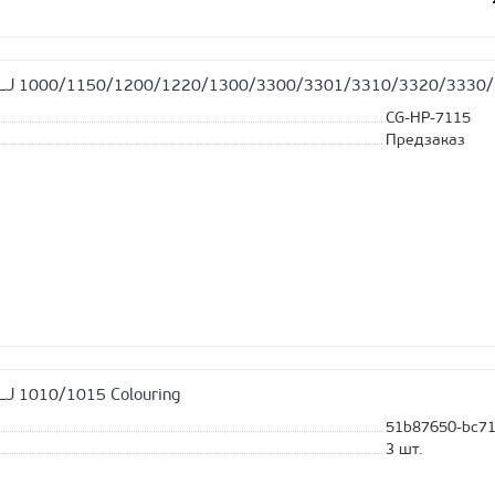
 LJ 1000/1150/1200/1220/1300/3300/3301/3310/3320/3330/3
CG-HP-7115
Предзаказ
LJ 1010/1015 Colouring
51b87650-bc71
3
шт.