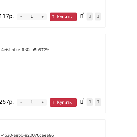
117р.
-
Купить
+
-4e6f-afce-ff30cb5b9729
267р.
-
Купить
+
-4630-aab0-820076caea86