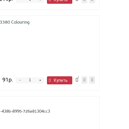
+
380 Colouring
91р.
-
Купить
+
-438b-8995-726a81304cc3