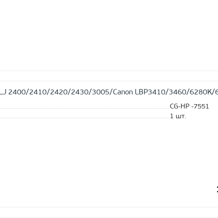
 LJ 2400/2410/2420/2430/3005/Canon LBP3410/3460/6280K/6
CG-HP -7551
1
шт.