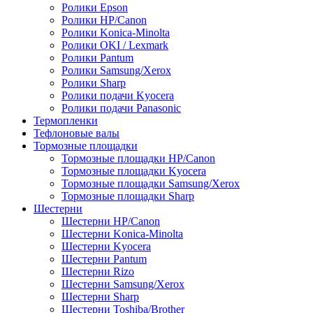
Ролики Epson
Ролики HP/Canon
Ролики Konica-Minolta
Ролики OKI / Lexmark
Ролики Pantum
Ролики Samsung/Xerox
Ролики Sharp
Ролики подачи Kyocera
Ролики подачи Panasonic
Термопленки
Тефлоновые валы
Тормозные площадки
Тормозные площадки HP/Canon
Тормозные площадки Kyocera
Тормозные площадки Samsung/Xerox
Тормозные площадки Sharp
Шестерни
Шестерни HP/Canon
Шестерни Konica-Minolta
Шестерни Kyocera
Шестерни Pantum
Шестерни Rizo
Шестерни Samsung/Xerox
Шестерни Sharp
Шестерни Toshiba/Brother