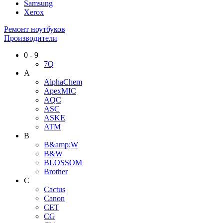
Samsung
Xerox
Ремонт ноутбуков
Производители
0 - 9
7Q
A
AlphaChem
ApexMIC
AQC
ASC
ASKE
ATM
B
B&amp;W
B&W
BLOSSOM
Brother
C
Cactus
Canon
CET
CG