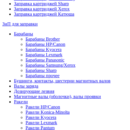
Заправка картриджей Sharp
Заправка картриджей Xerox
Заправка картриджей Катюша
ЗиП для заправки
Барабаны
Барабаны Brother
Барабаны HP/Canon
Барабаны Kyocera
Барабаны Lexmark
Барабаны Panasonic
Барабаны Samsung/Xerox
Барабаны Sharp
Барабаны прочее
Бушинги, контакты, шестерни магнитных валов
Валы заряда
Дозирующие лезвия
Магнитные валы (оболочки), валы проявки
Ракели
Ракели HP/Canon
Ракели Konica-Minolta
Ракели Kyocera
Ракели Lexmark
Ракели Pantum