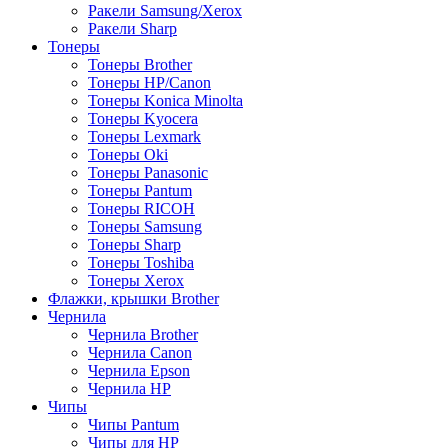
Ракели Samsung/Xerox
Ракели Sharp
Тонеры
Тонеры Brother
Тонеры HP/Canon
Тонеры Konica Minolta
Тонеры Kyocera
Тонеры Lexmark
Тонеры Oki
Тонеры Panasonic
Тонеры Pantum
Тонеры RICOH
Тонеры Samsung
Тонеры Sharp
Тонеры Toshiba
Тонеры Xerox
Флажки, крышки Brother
Чернила
Чернила Brother
Чернила Canon
Чернила Epson
Чернила HP
Чипы
Чипы Pantum
Чипы для HP