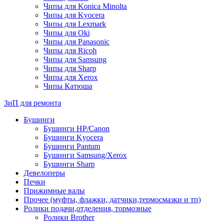
Чипы для Konica Minolta
Чипы для Kyocera
Чипы для Lexmark
Чипы для Oki
Чипы для Panasonic
Чипы для Ricoh
Чипы для Samsung
Чипы для Sharp
Чипы для Xerox
Чипы Катюша
ЗиП для ремонта
Бушинги
Бушинги HP/Canon
Бушинги Kyocera
Бушинги Pantum
Бушинги Samsung/Xerox
Бушинги Sharp
Девелоперы
Печки
Прижимные валы
Прочее (муфты, флажки, датчики,термосмазки и тп)
Ролики подачи,отделения, тормозные
Ролики Brother