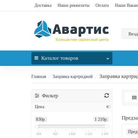
Доставка
Наши реквизиты
Оплата
Наши Вакан
Везд
Каталог
товаров
Заправка картри
Главная
Заправка картриджей
Фильтр
Цена:
Предз
830р.
1 210р.
Пред
830
925
1 020
1 115
1 210