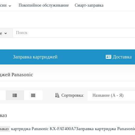
сии
Покопийное обслуживание
Смарт-заправка
е
Заправка картриджей
Доставка
джей Panasonic
Сортировка:
аказ
Заправка картриджа Panason
заказ