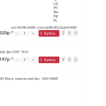
(J201)
PET
Фас
РФ
PL
ed134196-6588-11ed-ab94-00155de41600
520р.
Предзаказ
-
Купить
+
ack, фл.100г Tech
197р.
Предзаказ
-
Купить
+
Тонер
Ricoh
SP
C220/
С221/
С222/C240/C250/C260/
С261