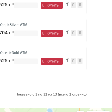
525р.
Предзаказ
-
Купить
+
,кр) Silver ATM
704р.
Предзаказ
-
Купить
+
0,син) Gold ATM
525р.
Предзаказ
-
Купить
+
Показано с 1 по 12 из 13 (всего 2 страниц)