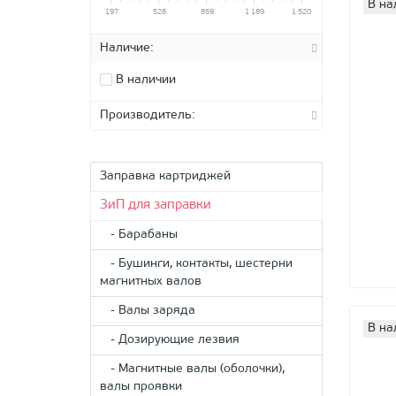
В на
197
528
859
1 189
1 520
Наличие:
В наличии
Производитель:
Заправка картриджей
ЗиП для заправки
- Барабаны
- Бушинги, контакты, шестерни
магнитных валов
- Валы заряда
В на
- Дозирующие лезвия
- Магнитные валы (оболочки),
валы проявки