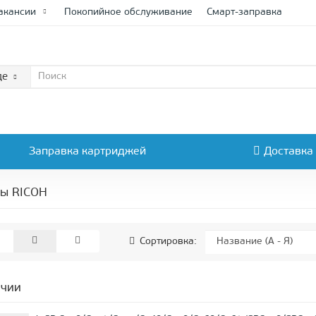
акансии
Покопийное обслуживание
Смарт-заправка
де
Заправка картриджей
Доставка
ры RICOH
Сортировка:
ичии