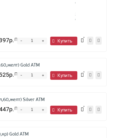
(SPC220/SPC250E)
Black,
химический
(фл.
100г)
B&W
397р.
Предзаказ
-
Купить
+
,60,желт) Gold ATM
525р.
Предзаказ
-
Купить
+
,60,желт) Silver ATM
447р.
Предзаказ
-
Купить
+
,кр) Gold ATM