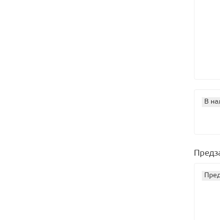
В на
Предз
Пред