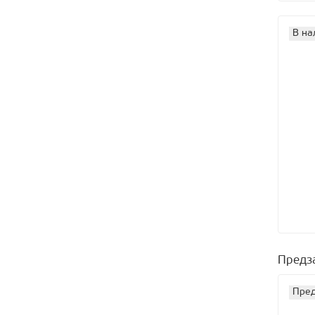
В на
Предз
Пред