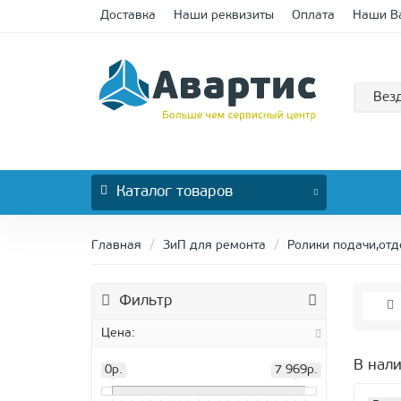
Доставка
Наши реквизиты
Оплата
Наши В
Вез
Каталог
товаров
Главная
ЗиП для ремонта
Ролики подачи,отд
Фильтр
Цена:
В нал
0р.
7 969р.