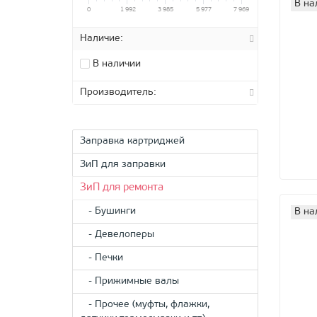
В на
0
1 992
3 985
5 977
7 969
Наличие:
В наличии
Производитель:
Заправка картриджей
ЗиП для заправки
ЗиП для ремонта
- Бушинги
В на
- Девелоперы
- Печки
- Прижимные валы
- Прочее (муфты, флажки,