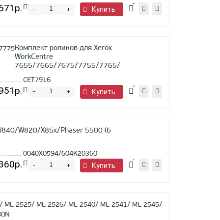
671р.
Предзаказ
-
Купить
+
Комплект роликов для Xerox
WorkCentre
7655/7665/7675/7755/7765/7775
CET7916
951р.
Предзаказ
-
Купить
+
W840/W820/X85x/Phaser 5500 (6
0040X0594/604K20360
360р.
Предзаказ
-
Купить
+
Резинка
ролика