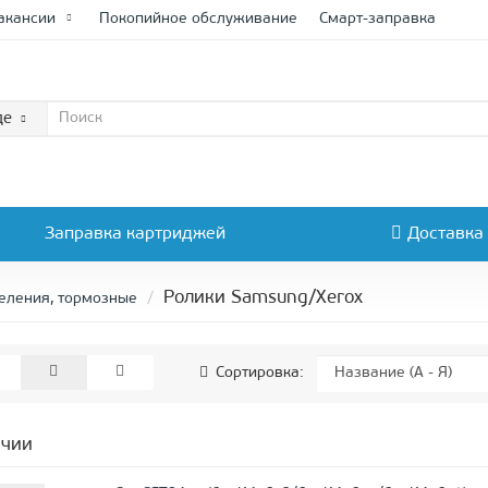
акансии
Покопийное обслуживание
Смарт-заправка
де
Заправка картриджей
Доставка
Ролики Samsung/Xerox
еления, тормозные
Сортировка:
ичии