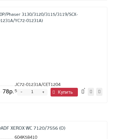
Ролик
захвата
(резинка)
Samsung
ML-
1510/1710/1750
3130/3120/311
4016/4216F/41
56х
(JC72-
01231A/YC72-
01231A)
JC72-01231A/CET1204
78р.
5
шт.
-
Купить
+
DADF XEROX WC 7120/7556 (O)
604K58410