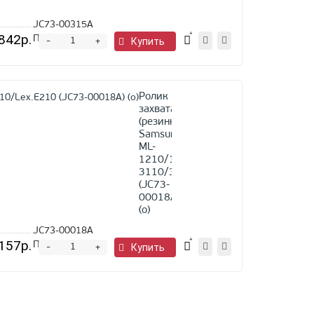
2580N
JC73-00315A
842р.
Предзаказ
-
Купить
+
Ролик
захвата
(резинка)
Samsung
ML-
1210/1250/1430/Phaser
3110/3210/Lex.E210
(JC73-
00018A)
(o)
JC73-00018A
157р.
Предзаказ
-
Купить
+