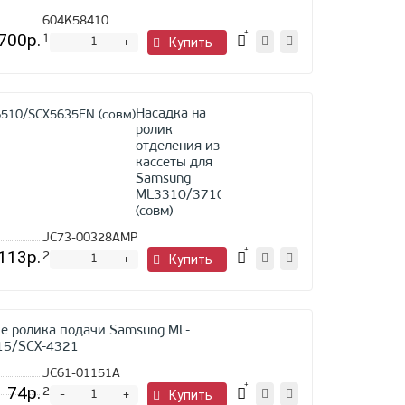
604K58410
700р.
1
шт.
-
Купить
+
Насадка на
ролик
отделения из
кассеты для
Samsung
ML3310/3710/6510/SCX5635FN
(совм)
JC73-00328AMP
113р.
2
шт.
-
Купить
+
е ролика подачи Samsung ML-
15/SCX-4321
JC61-01151A
74р.
2
шт.
-
Купить
+