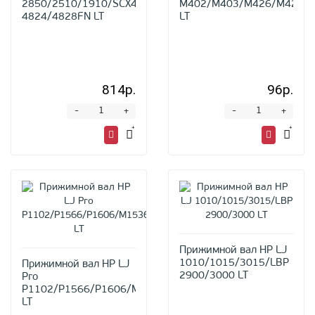
2850/2510/1910/SCX4600/SCX-
M402/M403/M426/M427
4824/4828FN LT
LT
814р.
96р.
-
-
+
+
Прижимной вал HP LJ
1010/1015/3015/LBP
Прижимной вал HP LJ
2900/3000 LT
Pro
P1102/P1566/P1606/M1536
LT