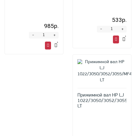
533р.
985р.
-
+
-
+
Прижимной вал HP LJ
1022/3050/3052/3055/M
LT