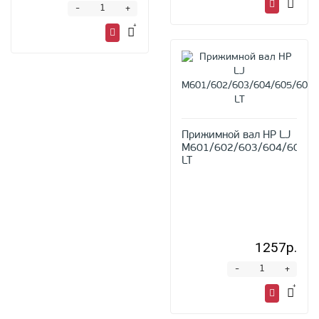
-
+
Прижимной вал HP LJ
M601/602/603/604/605/6
LT
1257р.
-
+